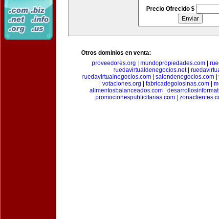
Precio Ofrecido $
Otros dominios en venta:
proveedores.org
|
mundopropiedades.com
|
rue
ruedavirtualdenegocios.net
|
ruedavirtu
ruedavirtualnegocios.com
|
salondenegocios.com
|
|
votaciones.org
|
fabricadegolosinas.com
|
m
alimentosbalanceados.com
|
desarrollosinforma
promocionespublicitarias.com
|
zonaclientes.