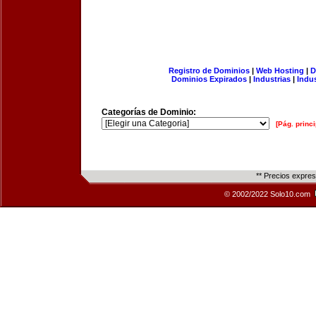
Registro de Dominios
|
Web Hosting
|
D
Dominios Expirados
|
Industrias
|
Indu
Categorías de Dominio:
[Pág. princi
** Precios expre
© 2002/2022 Solo10.com