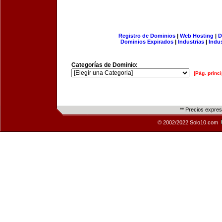
Registro de Dominios
|
Web Hosting
|
D
Dominios Expirados
|
Industrias
|
Indu
Categorías de Dominio:
[Pág. princi
** Precios expre
© 2002/2022 Solo10.com