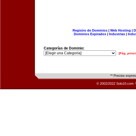
Registro de Dominios
|
Web Hosting
|
D
Dominios Expirados
|
Industrias
|
Indu
Categorías de Dominio:
[Pág. princi
** Precios expre
© 2002/2022 Solo10.com