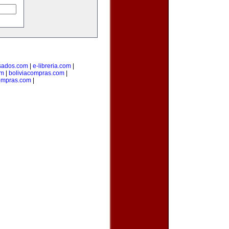
sados.com
|
e-libreria.com
|
om
|
boliviacompras.com
|
ompras.com
|