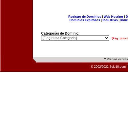
Registro de Dominios
|
Web Hosting
|
D
Dominios Expirados
|
Industrias
|
Indu
Categorías de Dominio:
[Pág. princi
** Precios expre
© 2002/2022 Solo10.com