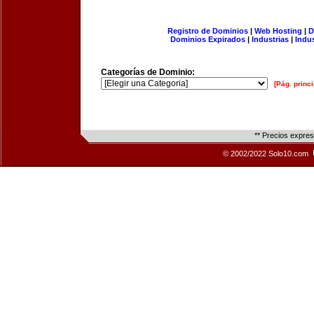
Registro de Dominios
|
Web Hosting
|
D
Dominios Expirados
|
Industrias
|
Indu
Categorías de Dominio:
[Pág. princi
** Precios expre
© 2002/2022 Solo10.com