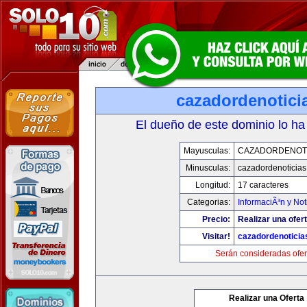
cazadordenotici
El dueño de este dominio lo ha
Mayusculas:
CAZADORDENOTI
Minusculas:
cazadordenoticia
Longitud:
17 caracteres
Categorias:
InformaciÃ³n y Not
Precio:
Realizar una ofert
Visitar!
cazadordenotici
Serán consideradas ofer
Realizar una Oferta