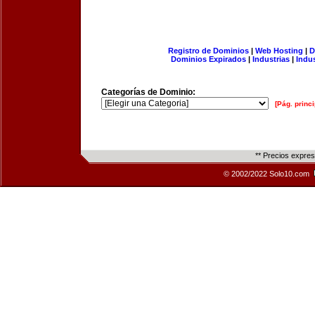
Registro de Dominios
|
Web Hosting
|
D
Dominios Expirados
|
Industrias
|
Indu
Categorías de Dominio:
[Pág. princi
** Precios expre
© 2002/2022 Solo10.com