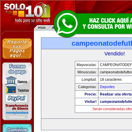
campeonatodefut
Vendido!
Mayusculas:
CAMPEONATODEF
Minusculas:
campeonatodefutbo
Longitud:
18 caracteres
Categorias:
Deportes
Precio:
Realizar una oferta
Visitar!
campeonatodefutb
Serán consideradas ofer