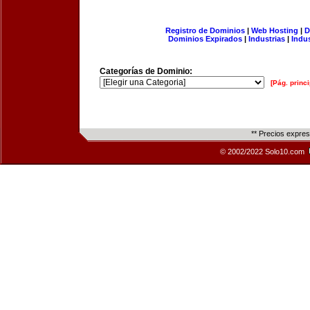
Registro de Dominios
|
Web Hosting
|
D
Dominios Expirados
|
Industrias
|
Indu
Categorías de Dominio:
[Pág. princi
** Precios expre
© 2002/2022 Solo10.com