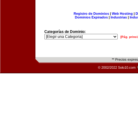
Registro de Dominios
|
Web Hosting
|
D
Dominios Expirados
|
Industrias
|
Indu
Categorías de Dominio:
[Pág. princi
** Precios expre
© 2002/2022 Solo10.com