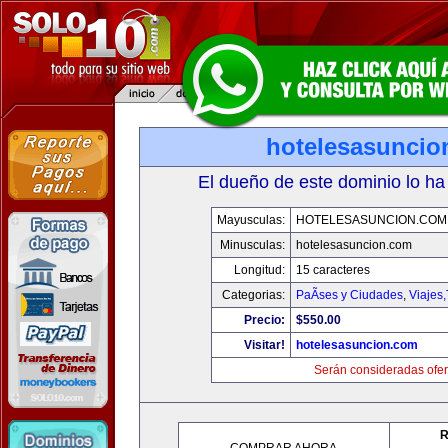
hotelesasuncio
El dueño de este dominio lo ha
Mayusculas:
HOTELESASUNCION.COM
Minusculas:
hotelesasuncion.com
Longitud:
15 caracteres
Categorias:
PaÃ­ses y Ciudades
,
Viajes
Precio:
$550.00
Visitar!
hotelesasuncion.com
Serán consideradas ofer
R