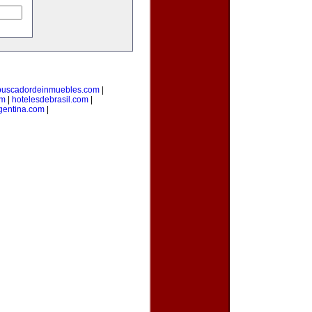
buscadordeinmuebles.com
|
om
|
hotelesdebrasil.com
|
gentina.com
|