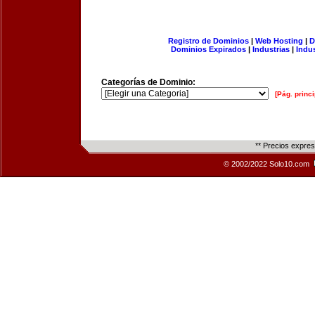
Registro de Dominios
|
Web Hosting
|
D
Dominios Expirados
|
Industrias
|
Indu
Categorías de Dominio:
[Pág. princi
** Precios expre
© 2002/2022 Solo10.com