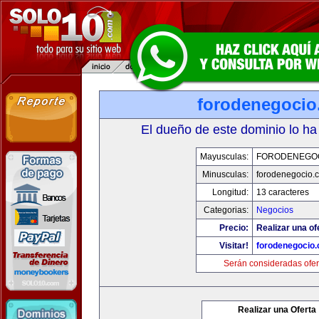
forodenegoci
El dueño de este dominio lo ha
Mayusculas:
FORODENEGO
Minusculas:
forodenegocio.
Longitud:
13 caracteres
Categorias:
Negocios
Precio:
Realizar una of
Visitar!
forodenegocio
Serán consideradas ofer
Realizar una Oferta