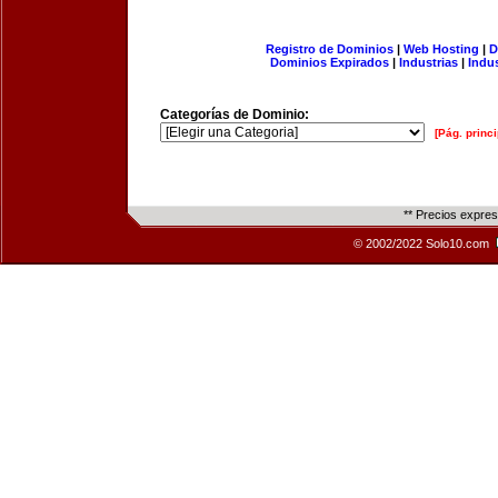
Registro de Dominios
|
Web Hosting
|
D
Dominios Expirados
|
Industrias
|
Indu
Categorías de Dominio:
[Pág. princi
** Precios expre
© 2002/2022 Solo10.com