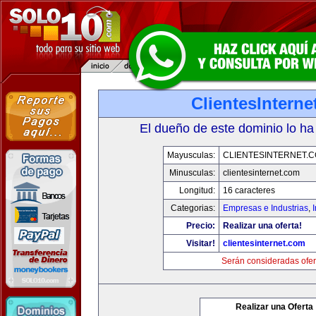
ClientesIntern
El dueño de este dominio lo ha
Mayusculas:
CLIENTESINTERNET.
Minusculas:
clientesinternet.com
Longitud:
16 caracteres
Categorias:
Empresas e Industrias
,
I
Precio:
Realizar una oferta!
Visitar!
clientesinternet.com
Serán consideradas ofer
Realizar una Oferta