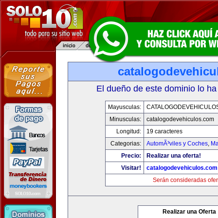
catalogodevehicu
El dueño de este dominio lo ha
Mayusculas:
CATALOGODEVEHICULO
Minusculas:
catalogodevehiculos.com
Longitud:
19 caracteres
Categorias:
AutomÃ³viles y Coches
,
Ma
Precio:
Realizar una oferta!
Visitar!
catalogodevehiculos.com
Serán consideradas ofer
Realizar una Oferta