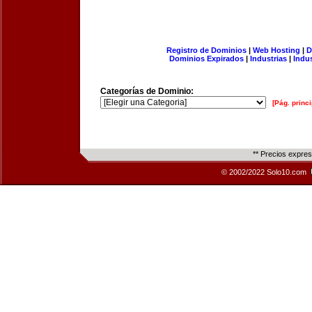
Registro de Dominios
|
Web Hosting
|
D
Dominios Expirados
|
Industrias
|
Indu
Categorías de Dominio:
[Pág. princi
** Precios expre
© 2002/2022 Solo10.com