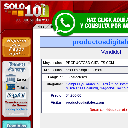
productosdigita
Vendido!
Mayusculas:
PRODUCTOSDIGITALES.COM
Minusculas:
productosdigitales.com
Longitud:
18 caracteres
Categorias:
Compras y Comercio ElectrÃ³nico
,
Info
Miscelaneas (varios)
,
Negocios
,
Tecnol
Precio:
$4,950.00
Visitar!
productosdigitales.com
Serán consideradas ofer