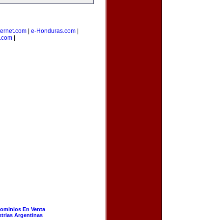
ernet.com
|
e-Honduras.com
|
s.com
|
ominios En Venta
strias Argentinas