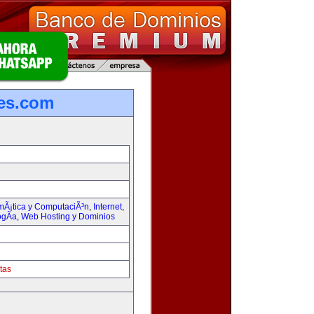
les.com
rmÃ¡tica y ComputaciÃ³n
,
Internet
,
ogÃ­a
,
Web Hosting y Dominios
tas